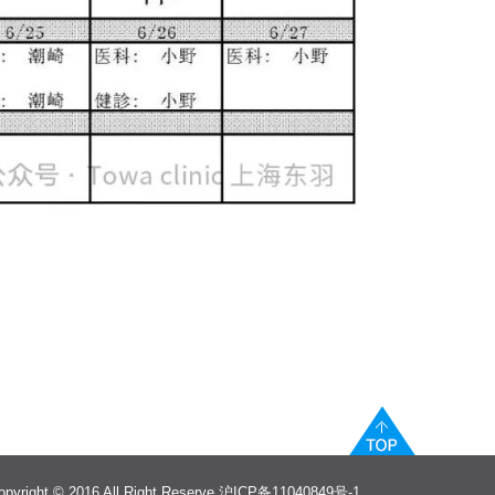
ght © 2016 All Right Reserve
沪ICP备11040849号-1