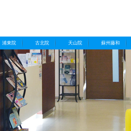
浦東院
古北院
天山院
蘇州藤和